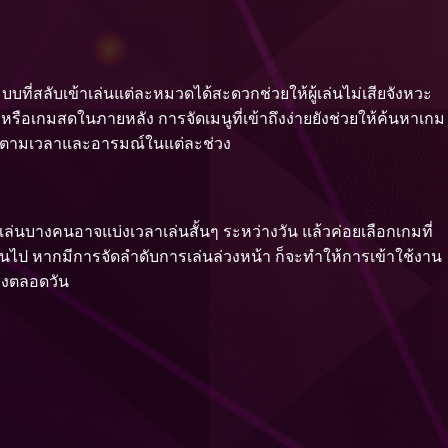
ที่สลับเข้าเล่นแต่ละหมวดได้สะดวกช่วยให้ผู้เล่นไม่เสียจังหวะ
พ่หรือเกมสดในภายหลัง การจัดเมนูที่เข้าถึงง่ายยังช่วยให้ค้นหาเกม
นได้ตามเวลาและอารมณ์ในแต่ละช่วง
ล่นบางคนอาจแบ่งเวลาเล่นสั้นๆ ระหว่างวัน แล้วค่อยเลือกเกมที่
ินไป หากมีการจัดลำดับการเล่นล่วงหน้า ก็จะทำให้การเข้าใช้งาน
องตลอดวัน