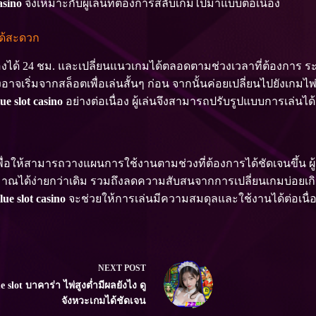
asino
จึงเหมาะกับผู้เล่นที่ต้องการสลับเกมไปมาแบบต่อเนื่อง
ดได้สะดวก
งได้ 24 ชม. และเปลี่ยนแนวเกมได้ตลอดตามช่วงเวลาที่ต้องการ ระบบ
อาจเริ่มจากสล็อตเพื่อเล่นสั้นๆ ก่อน จากนั้นค่อยเปลี่ยนไปยังเกมไ
ue slot casino
อย่างต่อเนื่อง ผู้เล่นจึงสามารถปรับรูปแบบการเล่
อให้สามารถวางแผนการใช้งานตามช่วงที่ต้องการได้ชัดเจนขึ้น ผู้เ
ระมาณได้ง่ายกว่าเดิม รวมถึงลดความสับสนจากการเปลี่ยนเกมบ่อยเก
lue slot casino
จะช่วยให้การเล่นมีความสมดุลและใช้งานได้ต่อเนื่
NEXT
POST
e slot บาคาร่า ไพ่สูงต่ำมีผลยังไง ดู
จังหวะเกมได้ชัดเจน