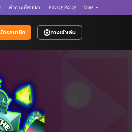
Privacy Policy
More
า
คำถามที่พบบ่อย
ทางเข้าเล่น
มัครสมาชิก